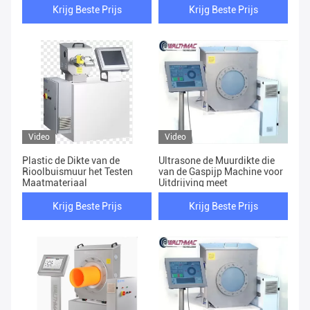
Ultrasone
Krijg Beste Prijs
Krijg Beste Prijs
Video
Video
Plastic de Dikte van de
Ultrasone de Muurdikte die
Rioolbuismuur het Testen
van de Gaspijp Machine voor
Maatmateriaal
Uitdrijving meet
Krijg Beste Prijs
Krijg Beste Prijs