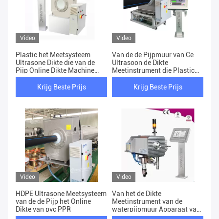
Video
Video
Plastic het Meetsysteem
Van de de Pijpmuur van Ce
Ultrasone Dikte die van de
Ultrasoon de Dikte
Pijp Online Dikte Machine
Meetinstrument die Plastic
meet
Pijp meten
Krijg Beste Prijs
Krijg Beste Prijs
Video
Video
HDPE Ultrasone Meetsysteem
Van het de Dikte
van de de Pijp het Online
Meetinstrument van de
Dikte van pvc PPR
waterpijpmuur Apparaat van
de de Diktemeting het Online