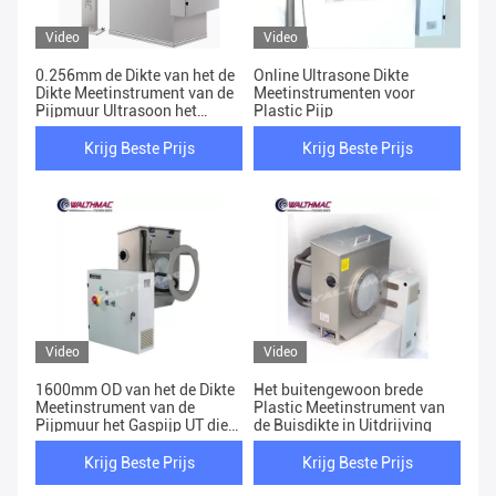
Video
Video
0.256mm de Dikte van het de
Online Ultrasone Dikte
Dikte Meetinstrument van de
Meetinstrumenten voor
Pijpmuur Ultrasoon het
Plastic Pijp
Testen Materiaal
Krijg Beste Prijs
Krijg Beste Prijs
Video
Video
1600mm OD van het de Dikte
Het buitengewoon brede
Meetinstrument van de
Plastic Meetinstrument van
Pijpmuur het Gaspijp UT die
de Buisdikte in Uitdrijving
Machine meten
Krijg Beste Prijs
Krijg Beste Prijs