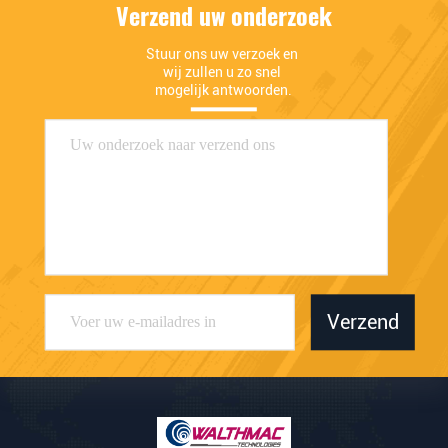
Verzend uw onderzoek
Stuur ons uw verzoek en 
wij zullen u zo snel 
mogelijk antwoorden.
Verzend