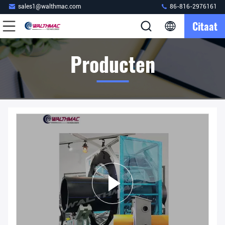
sales1@walthmac.com
86-816-2976161
Citaat
Producten