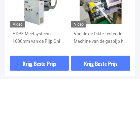
Video
Video
Vi
HDPE Meetsysteem
Van de de Dikte Testende
Ve
1600mm van de Pijp Online
Machine van de gaspijp het
Me
Dikte de Ultrasone Maat
Ultrasone Veelvoudige de
va
van de Pijpdikte
Laag Meten
de
Krijg Beste Prijs
Krijg Beste Prijs
Ma
Verzend uw onderzoek
Stuur ons uw verzoek en 
wij zullen u zo snel 
mogelijk antwoorden.