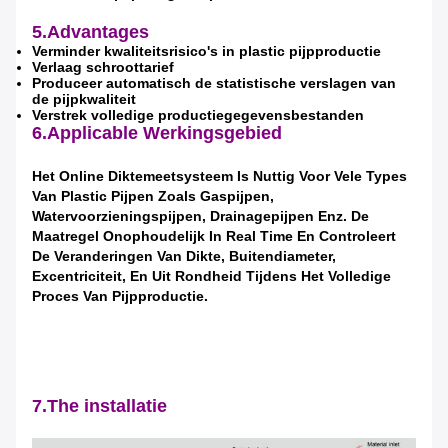
5.Advantages
Verminder kwaliteitsrisico's in plastic pijpproductie
Verlaag schroottarief
Produceer automatisch de statistische verslagen van
de pijpkwaliteit
Verstrek volledige productiegegevensbestanden
6.Applicable
Werkingsgebied
Het Online Diktemeetsysteem Is Nuttig Voor Vele Types
Van Plastic Pijpen Zoals Gaspijpen,
Watervoorzieningspijpen, Drainagepijpen Enz. De
Maatregel Onophoudelijk In Real Time En Controleert
De Veranderingen Van Dikte, Buitendiameter,
Excentriciteit, En Uit Rondheid Tijdens Het Volledige
Proces Van Pijpproductie.
Laat een bericht achter
7.The installatie
We bellen je snel terug!