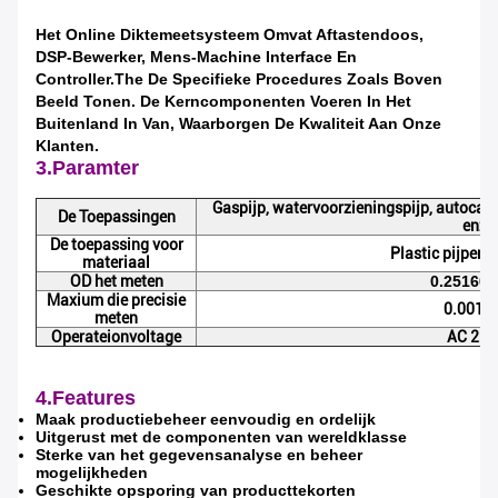
Het Online Diktemeetsysteem Omvat Aftastendoos,
DSP-Bewerker, Mens-Machine Interface En
Controller.The De Specifieke Procedures Zoals Boven
Beeld Tonen. De Kerncomponenten Voeren In Het
Buitenland In Van, Waarborgen De Kwaliteit Aan Onze
Klanten.
3.Paramter
Gaspijp, watervoorzieningspijp, autocath
De Toepassingen
enz.
De toepassing voor
Plastic pijpen, 
materiaal
OD het meten
0.25160
Maxium die precisie
0.001
meten
Operateionvoltage
AC 22
4.Features
Maak productiebeheer eenvoudig en ordelijk
Uitgerust met de componenten van wereldklasse
Sterke van het gegevensanalyse en beheer
mogelijkheden
Geschikte opsporing van producttekorten