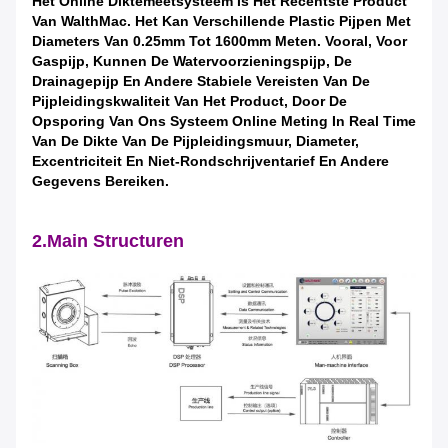
Het Online
Diktemeetsysteem
Is Het Recentste Product
Van WalthMac. Het Kan Verschillende Plastic Pijpen Met
Diameters Van 0.25mm Tot 1600mm Meten. Vooral, Voor
Gaspijp, Kunnen De Watervoorzieningspijp, De
Drainagepijp En Andere Stabiele Vereisten Van De
Pijpleidingskwaliteit Van Het Product, Door De
Opsporing Van Ons Systeem Online Meting In Real Time
Van De Dikte Van De Pijpleidingsmuur, Diameter,
Excentriciteit En Niet-Rondschrijventarief En Andere
Gegevens Bereiken.
2.Main Structuren