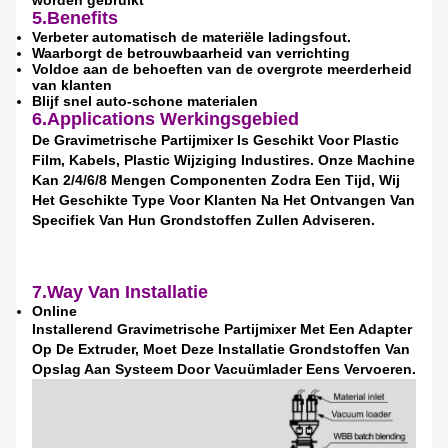
5.Benefits
Verbeter automatisch de materiële ladingsfout.
Waarborgt de betrouwbaarheid van verrichting
Voldoe aan de behoeften van de overgrote meerderheid
van klanten
Blijf snel auto-schone materialen
6.Applications
Werkingsgebied
De Gravimetrische Partijmixer Is Geschikt Voor Plastic
Film, Kabels, Plastic Wijziging Industires.
Onze Machine
Kan 2/4/6/8 Mengen Componenten Zodra Een Tijd, Wij
Laat een bericht achter
Het Geschikte Type Voor Klanten Na Het Ontvangen Van
Specifiek Van Hun Grondstoffen Zullen Adviseren.
We bellen je snel terug!
7.Way Van Installatie
Online
Installerend Gravimetrische Partijmixer Met Een Adapter
Op De Extruder, Moet Deze Installatie Grondstoffen Van
Opslag Aan Systeem Door Vacuümlader Eens Vervoeren.