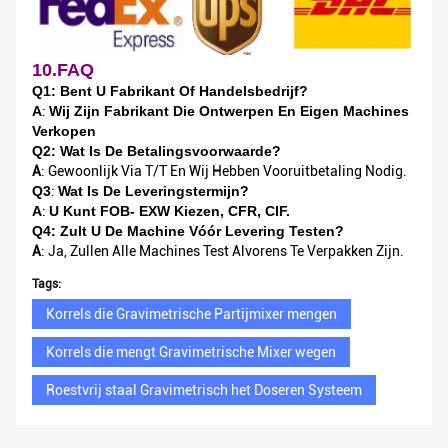
10.FAQ
Q1: Bent U Fabrikant Of Handelsbedrijf?
A
:
Wij Zijn Fabrikant Die Ontwerpen En Eigen Machines
Verkopen
Q2: Wat Is De Betalingsvoorwaarde?
A
: Gewoonlijk Via T/T En Wij Hebben Vooruitbetaling Nodig.
Q3
:
Wat Is De Leveringstermijn?
A
:
U Kunt FOB- EXW Kiezen, CFR, CIF.
Q4: Zult U De Machine Vóór Levering Testen?
A
: Ja, Zullen Alle Machines Test Alvorens Te Verpakken Zijn.
Tags:
Korrels die Gravimetrische Partijmixer mengen
Korrels die mengt Gravimetrische Mixer wegen
Roestvrij staal Gravimetrisch het Doseren Systeem