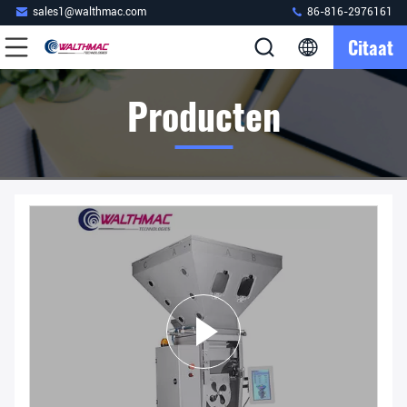
sales1@walthmac.com
86-816-2976161
Citaat
Producten