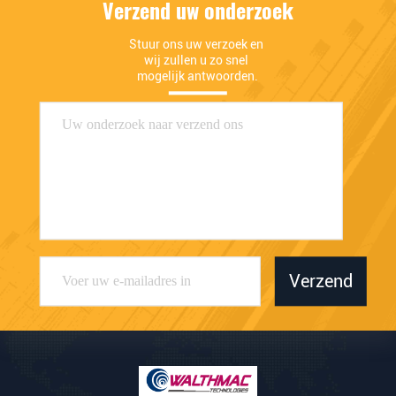
Verzend uw onderzoek
Stuur ons uw verzoek en 
wij zullen u zo snel 
mogelijk antwoorden.
Verzend