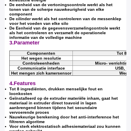
De eenheid van de vertoningscontrole werkt als het
tonen van de scherpe nauwkeurigheid van elke
component
De cilinder werkt als het controleren van de messenklep
voor het voeden van elke silo
De Eenheid van de gegevensverzamelingcontrole werkt
als het controleren en verzamelt de operationele
informatie van de volledige machine
3.Parameter
Componenten
Tot 8 
Het wegen resolutie
1/
Controleeenheden
Micro- verrichtin
Communicatie interface
USB, Et
Het mengen zich kamersensor
Wege
4.Features
Tot 8 ingrediënten, drukken menselijke fout en
loonkosten
Geïnstalleerd op de extruder materiële inham, gaat het
materiaal in extruder direct toavoid in lagen
aanbrengend binnen tijdens het secundaire
vervoerende proces
Nauwkeurige berekening door het anti-interference het
filtreren algoritme
Voor sterk elektrostatisch adhesiemateriaal zou kunnen
worden gebruikt