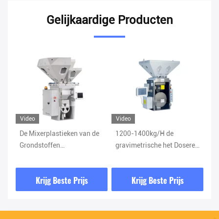
Gelijkaardige Producten
Video
Video
Vi
de
1200-1400kg/H de
Gravimetrisch het Mengen
He
gravimetrische het Doseren
van Ce Systeem voor Vier
de
s
Controle van de
Componentenmixer
Ma
Eenheidsmixer in
Pa
Krijg Beste Prijs
Krijg Beste Prijs
Uitdrijving