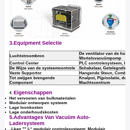
3.Equipment Selectie
De ventilator van de hoge
Luchtstroombron
Wortelsvacuümpomp
Control Center
PLC controlesysteem, I-b
De Wijze van de systeemcontrole
Schakelaar, Getelegrafee
Vaste Supportor
Hangende Steun, Combina
Tot zwijgen brengende
Knalpot, Pijpisolatie, de
Component
Machtscentrum
Eigenschappen
4.
Het vervoeren van bulkmaterialen
Modulair ontworpen systeem
Lage loonkosten
Lage onderhoudskosten
5.Advantages Van Vacuüm Auto-
Ladersysteem
„I-kan "" I-“ modulair controlesysteem: Modulair