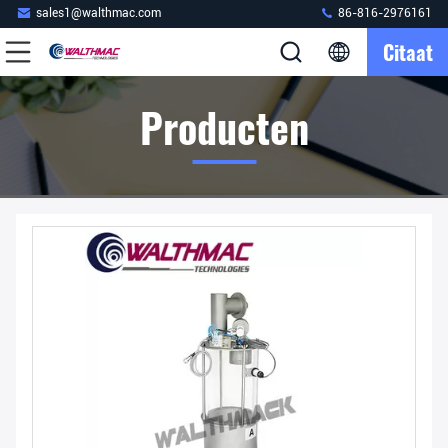
sales1@walthmac.com
86-816-2976161
Citaat
Producten