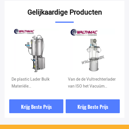
Gelijkaardige Producten
Van de de Vultrechterlader
Materiële Vacuüm de
A
van ISO het Vacuüm
Overdrachtsystemen van
A
de
Modulaire Vacuüm
de kwaliteitscontrole
L
Vervoerende Systeem
Pneumatische
va
Krijg Beste Prijs
Krijg Beste Prijs
Vacuümtransportband
G