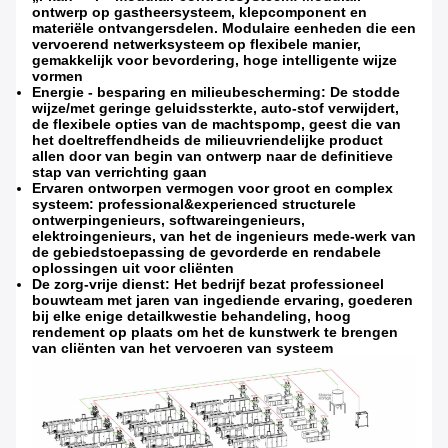
ontwerp op gastheersysteem, klepcomponent en
materiële ontvangersdelen. Modulaire eenheden die een
vervoerend netwerksysteem op flexibele manier,
gemakkelijk voor bevordering, hoge intelligente wijze
vormen
Energie - besparing en milieubescherming: De stodde
wijze/met geringe geluidssterkte, auto-stof verwijdert,
de flexibele opties van de machtspomp, geest die van
het doeltreffendheids de milieuvriendelijke product
allen door van begin van ontwerp naar de definitieve
stap van verrichting gaan
Ervaren ontworpen vermogen voor groot en complex
systeem: professional&experienced structurele
ontwerpingenieurs, softwareingenieurs,
elektroingenieurs, van het de ingenieurs mede-werk van
de gebiedstoepassing de gevorderde en rendabele
oplossingen uit voor cliënten
De zorg-vrije dienst: Het bedrijf bezat professioneel
bouwteam met jaren van ingediende ervaring, goederen
bij elke enige detailkwestie behandeling, hoog
rendement op plaats om het de kunstwerk te brengen
van cliënten van het vervoeren van systeem