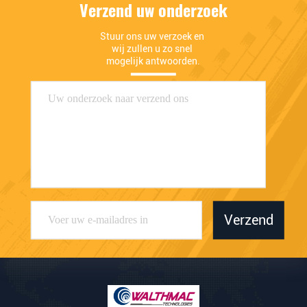
Verzend uw onderzoek
Stuur ons uw verzoek en 
wij zullen u zo snel 
mogelijk antwoorden.
Verzend