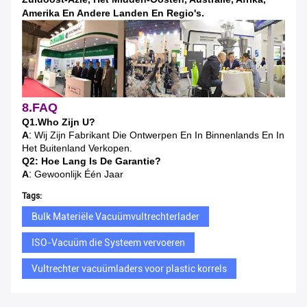
Amerika En Andere Landen En Regio's.
8.FAQ
Q1.Who Zijn U?
:
A
Wij Zijn Fabrikant Die Ontwerpen En In Binnenlands En In
Het Buitenland Verkopen.
Q2: Hoe Lang Is De Garantie?
:
A
Gewoonlijk Één Jaar
Tags:
Bulk Materiële Vacuümvultrechterlader
ISO-Vacuüm die Systeem vervoeren
Vultrechter vacuümladers voor plastic korrels