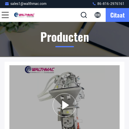
sales1@walthmac.com
86-816-2976161
Citaat
Producten