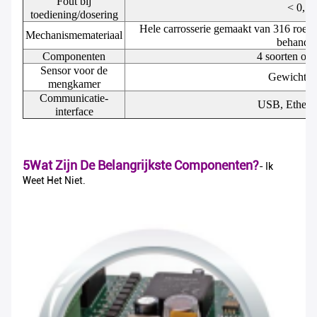
Fout bij
< 0,1
toediening/dosering
Hele carrosserie gemaakt van 316 roestvr
Mechanismemateriaal
behandel
Componenten
4 soorten on
Sensor voor de
Gewichtss
mengkamer
Communicatie-
USB, Etherne
interface
5Wat Zijn De Belangrijkste Componenten?
- Ik
Weet Het Niet.