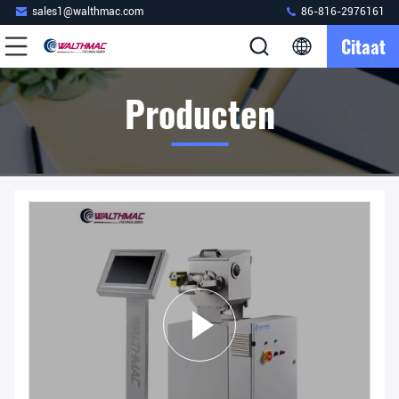
sales1@walthmac.com
86-816-2976161
Citaat
Producten