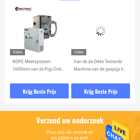
Video
Video
Vi
HDPE Meetsysteem
Van de de Dikte Testende
Ve
1600mm van de Pijp Online
Machine van de gaspijp het
Me
Dikte de Ultrasone Maat
Ultrasone Veelvoudige de
va
van de Pijpdikte
Laag Meten
de
Krijg Beste Prijs
Krijg Beste Prijs
Ma
Verzend uw onderzoek
Stuur ons uw verzoek en 
wij zullen u zo snel 